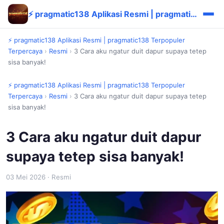
⚡ pragmatic138 Aplikasi Resmi | pragmatic138 Terpopuler Terpercaya
⚡ pragmatic138 Aplikasi Resmi | pragmatic138 Terpopuler
Terpercaya
›
Resmi
›
3 Cara aku ngatur duit dapur supaya tetep
sisa banyak!
⚡ pragmatic138 Aplikasi Resmi | pragmatic138 Terpopuler
Terpercaya
›
Resmi
›
3 Cara aku ngatur duit dapur supaya tetep
sisa banyak!
3 Cara aku ngatur duit dapur
supaya tetep sisa banyak!
03 Mei 2026
· Resmi