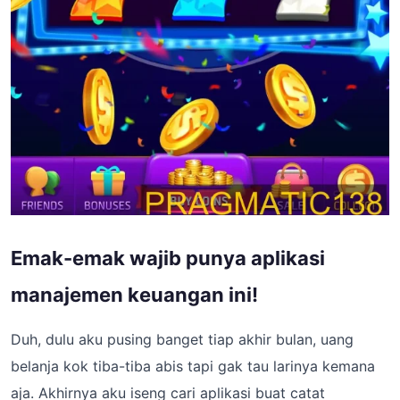
Emak-emak wajib punya aplikasi
manajemen keuangan ini!
Duh, dulu aku pusing banget tiap akhir bulan, uang
belanja kok tiba-tiba abis tapi gak tau larinya kemana
aja. Akhirnya aku iseng cari aplikasi buat catat