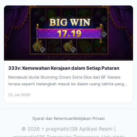
333v: Kemewahan Kerajaan dalam Setiap Putaran
Memasuki dunia Stunning Crown Extra Dice dari BF Games
terasa seperti melangkah masuk ke dalam ruang takhta yang
megah, di...
23 Jun 2026
Syarat dan Ketentuan
Kebijakan Privasi
© 2026 ⚡ pragmatic138 Aplikasi Resmi |
pragmatic138 Terpopuler Terpercaya. Hak cipta